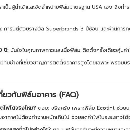
าเป็นผู้นำเข้าและจัดจำหน่ายฟิล์มมาตรฐาน USA เอง จึงทำรา
:
การันตีด้วยรางวัล Superbrands 3 ปีซ้อน และผ่านการทด
 ปี:
มั่นใจในคุณภาพกาวและเนื้อฟิล์ม ติดตั้งครั้งเดียวคุ้มค่า
มีทีมช่างที่เชี่ยวชาญการติดตั้งอาคารสูงโดยเฉพาะ พร้อมบ
ี่ยวกับฟิล์มอาคาร (FAQ)
ัดไฟได้จริงไหม?
ตอบ: จริงครับ เพราะฟิล์ม Ecotint ช่วยบล็
รับอากาศไม่ต้องทำงานหนักเกินไป ช่วยลดค่าไฟในระยะยาวได้
มกรองแสงทั่วไปอย่างไร?
ตอบ: ฟิล์มนิรภัยจะมีความหนาและค